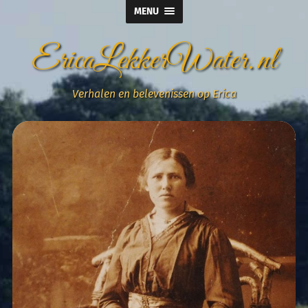
MENU
EricaLekkerWater.nl
Verhalen en belevenissen op Erica