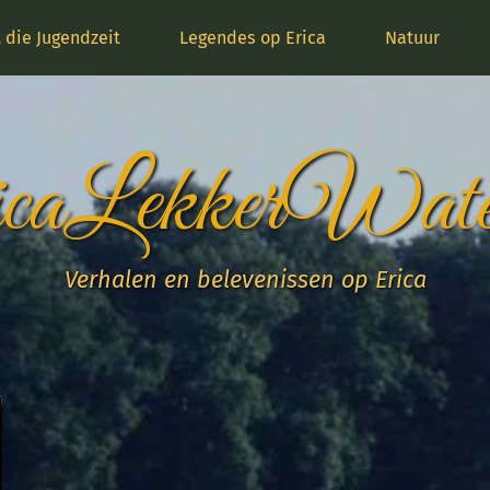
t die Jugendzeit
Legendes op Erica
Natuur
caLekkerWate
Verhalen en belevenissen op Erica