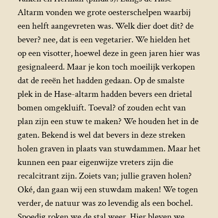
Altarm vonden we grote oesterschelpen waarbij
een helft aangevreten was. Welk dier doet dit? de
bever? nee, dat is een vegetarier. We hielden het
op een visotter, hoewel deze in geen jaren hier was
gesignaleerd. Maar je kon toch moeilijk verkopen
dat de reeën het hadden gedaan. Op de smalste
plek in de Hase-altarm hadden bevers een drietal
bomen omgekluift. Toeval? of zouden echt van
plan zijn een stuw te maken? We houden het in de
gaten. Bekend is wel dat bevers in deze streken
holen graven in plaats van stuwdammen. Maar het
kunnen een paar eigenwijze vreters zijn die
recalcitrant zijn. Zoiets van; jullie graven holen?
Oké, dan gaan wij een stuwdam maken! We togen
verder, de natuur was zo levendig als een bochel.
Spoedig roken we de stal weer. Hier bleven we