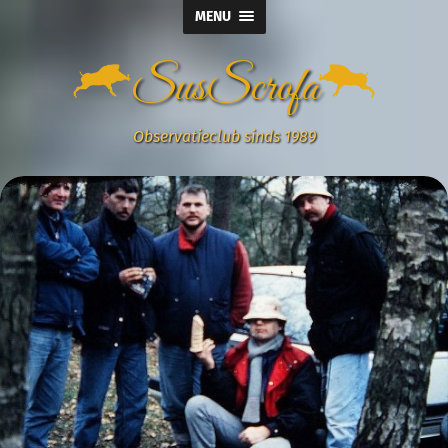
MENU
SusScrofa
Observatieclub sinds 1989