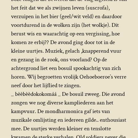
het feit dat we als zwijnen leven (suscrofa),
verzuipen in het bier (geel/wit veld) en daardoor
voortdurend in de wolken zijn (het wolkje). Dit
berust wis en waarachtig op een vergissing, hoe
komen ze erbij?? De avond ging door tot in de
kleine uurtjes. Muziek, gelach ,knapperend vuur
en gezang in de rook, ons voorland? Op de
achtergrond liet een bosuil spookachtig van zich
horen. Wij begroetten vrolijk Oehoeboeroe`s verre
neef door het lijflied te zingen.
_ bèèbèèdokokomáá _ De bosuil zweeg. Die avond
zongen we nog diverse kampliederen aan het
kampvuur. De mondharmonica gaf iets van
muzikale omlijsting en iedereen gilde.. enthousiast
mee. De uurtjes werden kleiner en tenslotte
kwamen de sterke verhalen. Old soldiers never die.