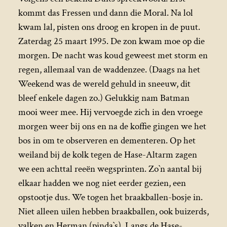
kommt das Fressen und dann die Moral. Na lol
kwam lal, pisten ons droog en kropen in de puut.
Zaterdag 25 maart 1995. De zon kwam moe op die
morgen. De nacht was koud geweest met storm en
regen, allemaal van de waddenzee. (Daags na het
Weekend was de wereld gehuld in sneeuw, dit
bleef enkele dagen zo.) Gelukkig nam Batman
mooi weer mee. Hij vervoegde zich in den vroege
morgen weer bij ons en na de koffie gingen we het
bos in om te observeren en dementeren. Op het
weiland bij de kolk tegen de Hase-Altarm zagen
we een achttal reeën wegsprinten. Zo`n aantal bij
elkaar hadden we nog niet eerder gezien, een
opstootje dus. We togen het braakballen-bosje in.
Niet alleen uilen hebben braakballen, ook buizerds,
valken en Herman (pinda`s). Langs de Hase-