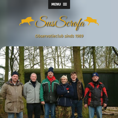
MENU
SusScrofa
Observatieclub sinds 1989