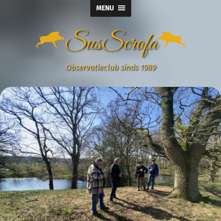
MENU
SusScrofa
Observatieclub sinds 1989