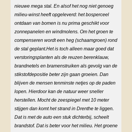
nieuwe
mega stal
.
En a
lsof het
nog
niet genoeg
milieu-winst
heeft
opgeleverd
: het
bos
perceel
ontdaan van bomen is
nu
prima geschikt voor
zonnepanel
en en
windmolens. O
m het groen te
compenseren wordt een heg (schaamgroen
)
rond
de
s
tal geplant.
Het is toch alleen maar goed dat
verstoringsplanten als
de
reuzen berenklauw,
brandnetels en bramenstruiken
als gevolg van de
stikstofdepositie
beter
zijn
gaan groeien. Dan
blijven de mensen tenminste netjes op de paden
lopen. Hierdoor kan de natuur weer sneller
herstellen. Mocht de zeespiegel met 1
0
meter
stijgen dan komt het strand
in Drenthe
te
liggen
.
Dat is met de auto een stuk dichterbij, scheelt
brandstof.
Dat is
beter voor het milieu.
Het groene