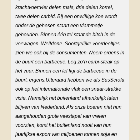
k
rachtvoer
:
vier
delen mais,
drie
delen korrel,
twee delen
carbid.
Bij een
onwillige koe wordt
onder de gehesen
staart een vlammetje
gehouden. Binnen één tel staat de
bitch
in de
veewagen.
Welldone.
Soortgelijke voordeel
tjes
zien we
ook
bij de
consumenten.
Neem ergens
in
de
buurt
een
barbecue. Leg zo’n
carbi-
steak op
het
vuur
.
B
in
nen een
tel
ligt
de barbecue
i
n de
buurt,
ergens
.
Uiteraard hebben we als SusScrofa
ook op het internationale vlak een
snaar-
strakke
visie. Namelijk h
et buitenland afhankelijk
laten
blijven
van Nederland. Als onze boeren niet hun
aangehouden g
rote veestapel van vreten
voorzien,
komt het buitenland nooit van hun
jaarlijks
e export van
miljoenen tonnen soja en