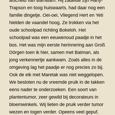
afscheid van BamBam. Hij zadelde zijn Harly-
Trapson en toog huiswaarts, had daar nog een
familie dingetje. Oei-oei, Vliegend Hert en Yeti
hielden de vaandel hoog. Ze trokken via het
oude schoolpad richting Bokeloh. Het
schoolpad was een eeuwenoud paadje in het
bos. Het was mijn eerste herinnering aan Groß
Dörgen toen ik hier, samen met Batman, als
jong verkennertje aankwam. Zoals alles in de
omgeving lag het paadje er nog precies zo bij.
Ook de eik met Maretak was niet weggelopen.
We besloten nu de vreemde pruik in de takken
eens nader te onderzoeken. Een soort van
plantentumor, zeer gewild bij decorateurs in
bloemwinkels. Wij lieten de pruik verder tumor
wezen en togen verder. Opeens veel gepuf,