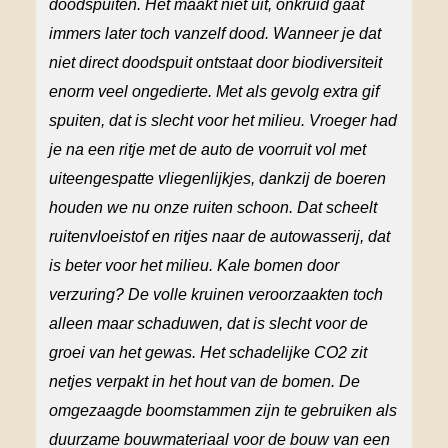
doodspuiten. Het maakt niet uit, onkruid gaat
immers
later toch vanzelf dood. Wanneer je dat
niet direct doodspuit ontstaat door biodiversiteit
enorm veel ongedierte. Met als gevolg extra gif
spuiten,
dat is
slecht
voor het milieu.
Vroeger had
je na een ritje met de auto de voorruit vol met
uiteengespatte
vliegen
lijkjes, dankzij de boeren
houden we nu onze ruiten schoon. Dat scheelt
ruitenvloeistof en ritjes naar de autowasserij,
dat
is
beter voor het milieu.
Kale
bomen door
verzuring? De volle kruinen veroorzaakten toch
alleen maar schaduwen, dat is slecht voor de
groei van het gewas. Het schadelijke CO2 zit
netjes verpakt in
het hout van de bomen
.
De
omgezaagde boomstammen zijn
te gebruiken
als
duurzame bouwmateriaal
voor
de bouw
van
een