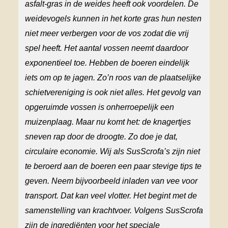
asfalt-gras
in de weide
s
heeft ook voordelen. De
weidevogels kunnen in het korte gras hun nesten
niet meer verbergen voor de vos zodat die vrij
spel heeft. Het aantal vossen neemt
daardoor
exponentieel toe.
Hebben de boeren eindelijk
iets om op te jagen.
Zo’n
roos
van de
plaatselijke
schietvereniging
is ook niet alles
.
Het gevolg van
opgeruimde vossen is onherroepelijk
een
muizenplaag.
Maar nu komt het: d
e knagertjes
sneven rap
door de droogte
. Zo doe je dat,
circulaire economie.
W
ij als SusScrofa’s
zijn
niet
te beroerd
aan de boeren
een paar stevige tips te
geven. Neem bijvoorbeeld inladen van vee voor
transport. Dat kan
veel
vlotter.
Het begint met de
samenstelling van krachtvoer.
Volgens SusScrofa
zijn de
ingrediënten
voor
het speciale