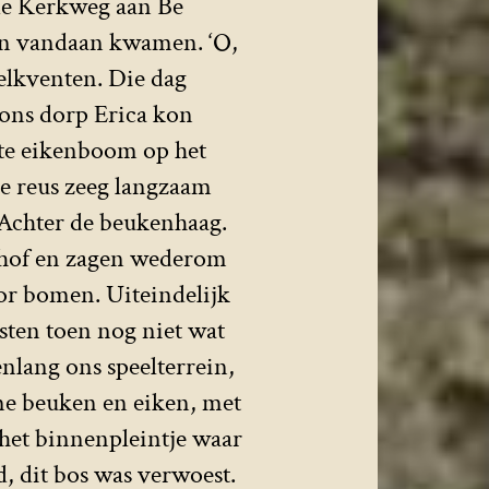
de Kerkweg aan Be
ten vandaan kwamen. ‘O,
elkventen. Die dag
 ons dorp Erica kon
ote eikenboom op het
e reus zeeg langzaam
 Achter de beukenhaag.
rkhof en zagen wederom
or bomen. Uiteindelijk
sten toen nog niet wat
nlang ons speelterrein,
me beuken en eiken, met
 het binnenpleintje waar
, dit bos was verwoest.