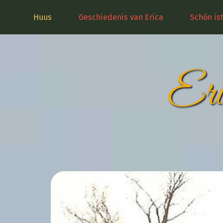
Huus
Geschiedenis van Erica
Schön is
Eri