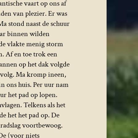
tische vaart op ons af
den van plezier. Er was
Ma stond naast de schuur
aar binnen wilden
 de vlakte menig storm
. Af en toe trok een
pannen op het dak volgde
gevolg. Ma kromp ineen,
in ons huis. Per uur nam
ur het pad op lopen.
lagen. Telkens als het
de het het pad op. De
 radslag voortbewoog.
De (voor niets