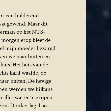
or een bulderend
wat gewend. Maar dit
weerman op het NTS-
 morgen erop bleef de
wel mijn moeder bezorgd
ken we naar buiten en
huis. Het huis van de
chts hard waaide, de
naar buiten. De hevige
omen werden we bijkans
alles wat er te grijpen
zon. Donker lag daar