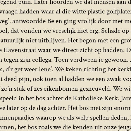
egend puin. Later hoorden we dat mensen aan 
raagd hadden waar al die witte plastic golfpla
eg’, antwoordde Be en ging vrolijk door met m
ool, dat vonden we vreselijk niet erg. Schade op
atuurlijk niet uitblijven. Het begon met een gr
 Havenstraat waar we direct zicht op hadden. D
n tegen zijn collega. Toen verdween ie gewoon.
ek, d’r get weer iene’. We keken richting het ke
t deed pijn, ook toen al hadden we een zwak vo
f zo’n stuk of zes eikenbomen gesneuveld. We wi
peeld in het bos achter de Katholieke Kerk. Jare
 later op de dag achter. Het bos met zijn enor
 binnenpaadjes waarop we als welp spellen deden,
amen, het bos zoals we die kenden uit onze jeugd