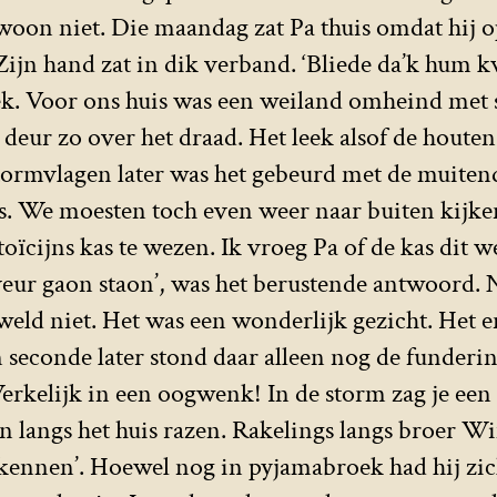
woon niet. Die maandag zat Pa thuis omdat hij 
 Zijn hand zat in dik verband. ‘Bliede da’k hum 
eek. Voor ons huis was een weiland omheind met 
 deur zo over het draad. Het leek alsof de houte
stormvlagen later was het gebeurd met de muitend
ras. We moesten toch even weer naar buiten kijk
toïcijns kas te wezen. Ik vroeg Pa of de kas dit w
veur gaon staon’, was het berustende antwoord. 
weld niet. Het was een wonderlijk gezicht. Het
n seconde later stond daar alleen nog de funde
kelijk in een oogwenk! In de storm zag je een 
en langs het huis razen. Rakelings langs broer W
erkennen’. Hoewel nog in pyjamabroek had hij zi