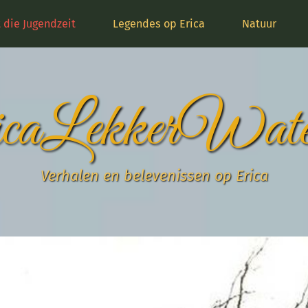
t die Jugendzeit
Legendes op Erica
Natuur
caLekkerWate
Verhalen en belevenissen op Erica