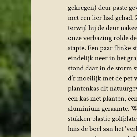
gekregen) deur paste ge
met een lier had gehad.
terwijl hij de deur nak
onze verbazing rolde de
stapte. Een paar flinke 
eindelijk neer in het g
stond daar in de storm s
d’r moeilijk met de pet 
plantenkas dit natuurge
een kas met planten, ee
aluminium geraamte. Wer
stukken plastic golfplat
huis de boel aan het ‘v