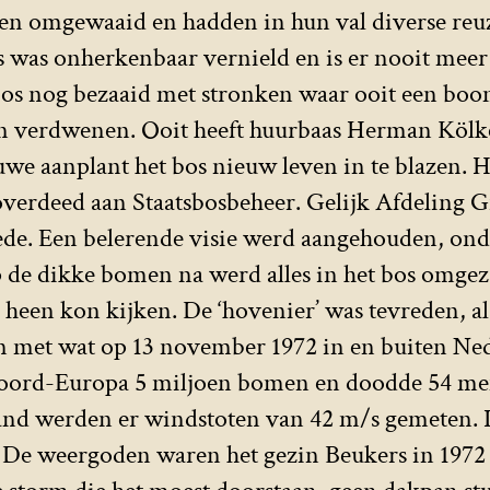
n omgewaaid en hadden in hun val diverse reu
s was onherkenbaar vernield en is er nooit mee
bos nog bezaaid met stronken waar ooit een boom
n verdwenen. Ooit heeft huurbaas Herman Kölk
e aanplant het bos nieuw leven in te blazen. He
overdeed aan Staatsbosbeheer. Gelijk Afdeling 
ede. Een belerende visie werd aangehouden, on
 de dikke bomen na werd alles in het bos omgez
heen kon kijken. De ‘hovenier’ was tevreden, als
ken met wat op 13 november 1972 in en buiten N
Noord-Europa 5 miljoen bomen en doodde 54 me
land werden er windstoten van 42 m/s gemeten.
 De weergoden waren het gezin Beukers in 1972