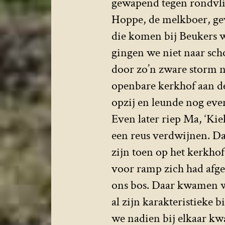
gewapend tegen rondvli
Hoppe, de melkboer, gev
die komen bij Beukers w
gingen we niet naar sch
door zo’n zware storm n
openbare kerkhof aan de
opzij en leunde nog eve
Even later riep Ma, ‘Ki
een reus verdwijnen. Da
zijn toen op het kerkho
voor ramp zich had afges
ons bos. Daar kwamen we
al zijn karakteristieke
we nadien bij elkaar kw