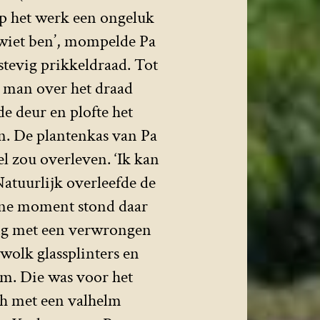
op het werk een ongeluk
kwiet ben’, mompelde Pa
stevig prikkeldraad. Tot
n man over het draad
e deur en plofte het
en. De plantenkas van Pa
el zou overleven. ‘Ik kan
Natuurlijk overleefde de
 ene moment stond daar
ring met een verwrongen
wolk glassplinters en
im. Die was voor het
ch met een valhelm