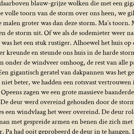
arboven blauw-grijze wolken die met een gigan
 volle toorn van de storm over ons heen, we gil
le malen groter was dan deze storm. Ma´s toorn. 
 de storm uit. Of we als de sodemieter weer n
 was het een stuk rustiger. Alhoewel het huis op
r kreunde en steunde ons huis in de harde storm
n onder de windveer omhoog, de rest van alle 
 Een gigantisch geratel van dakpannen was het 
n niet beter, we hadden een rotsvast vertrouwen 
. Opeens zagen we een grote massieve baanderde
 De deur werd overeind gehouden door de stormv
ies een windvlaag het weer overeind. De deur rol
 man met gespreide armen en benen die zich met
. Pa had ooit geprobeerd de deur in te hangen. 